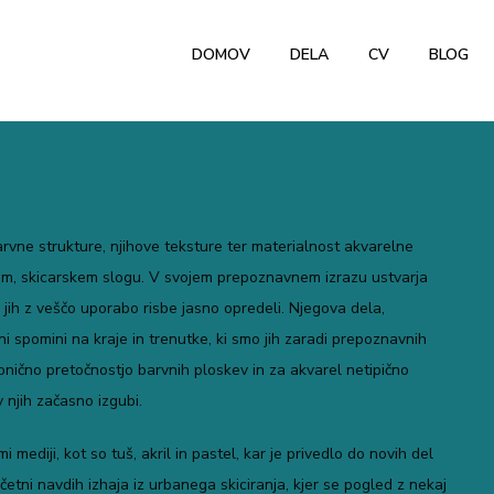
DOMOV
DELA
CV
BLOG
arvne strukture, njihove teksture ter materialnost akvarelne
čenem, skicarskem slogu. V svojem prepoznavnem izrazu ustvarja
 jih z veščo uporabo risbe jasno opredeli. Njegova dela,
i spomini na kraje in trenutke, ki smo jih zaradi prepoznavnih
onično pretočnostjo barvnih ploskev in za akvarel netipično
v njih začasno izgubi.
mediji, kot so tuš, akril in pastel, kar je privedlo do novih del
četni navdih izhaja iz urbanega skiciranja, kjer se pogled z nekaj