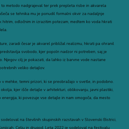
 to metodo nadgrajeval ter prek prepleta risbe in akvarela
ušeča se tehnika mu je ponudil formalni okvir za nadaljnje
k hitrim, odločnim in izrazitim potezam, medtem ko voda hkrati
ela.
re, zaradi česar je akvarel približal realizmu, hkrati pa ohranil
predstavlja svobodo, kjer popoln nadzor ni potreben, saj je
o. Njegov cilj je pokazati, da lahko iz barvne vode nastane
otrebnih veliko detajlov.
o v mehke, temni prizori, ki se preobražajo v svetle, in podobno.
olja, kjer išče detajle v arhitekturi, oblikovanju, javni plastiki,
 so energija, ki povezuje vse detajle in nam omogoča, da mesto
odeloval na številnih skupinskih razstavah v Slovenski Bistrici,
onjicah, Celju in drugod. Leta 2022 je sodeloval na festivalu