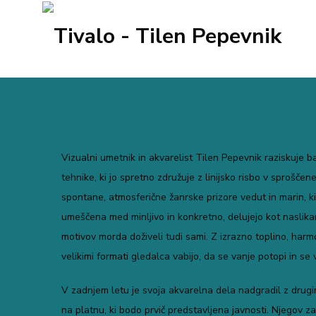
Vizualni umetnik in akvarelist Tilen Pepevnik raziskuje b
tehnike, ki jo spretno združuje z linijsko risbo v sproš
spontane, atmosferične žanrske prizore vedut in marin, ki
umeščena med minljivo in konkretno, delujejo kot naslikan
motivov morda doživeli tudi sami. Z izrazno toplino, harm
velikimi formati gledalca vabijo, da se vanje potopi in se 
V zadnjem letu je svoja akvarelna dela nadgradil z drugimi 
na platnu, ki bodo prvič predstavljena javnosti. Njegov za