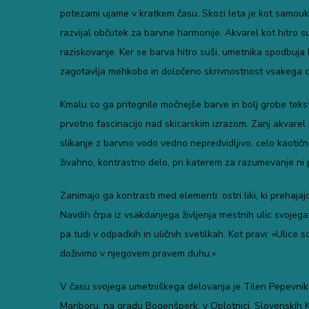
potezami ujame v kratkem času. Skozi leta je kot samouk
razvijal občutek za barvne harmonije. Akvarel kot hitro s
raziskovanje. Ker se barva hitro suši, umetnika spodbuja 
zagotavlja mehkobo in določeno skrivnostnost vsakega d
Kmalu so ga pritegnile močnejše barve in bolj grobe tekstu
prvotno fascinacijo nad skicarskim izrazom. Zanj akvarel 
slikanje z barvno vodo vedno nepredvidljivo, celo kaotičn
živahno, kontrastno delo, pri katerem za razumevanje ni p
Zanimajo ga kontrasti med elementi: ostri liki, ki prehajaj
Navdih črpa iz vsakdanjega življenja mestnih ulic svojega ok
pa tudi v odpadkih in uličnih svetilkah. Kot pravi: »Ulice
doživimo v njegovem pravem duhu.«
V času svojega umetniškega delovanja je Tilen Pepevnik s
Mariboru, na gradu Bogenšperk, v Oplotnici, Slovenskih K